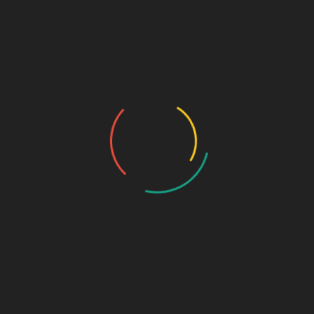
kader-kader IPM”. Kusnantu juga menambahkan
bahwa “IPM adalah cermin keunggulan sekolah
Muhammadiyah, maka harus terampil, berilmu dan
berakhlak mulia” ujar Kusnanto.
Dengan mengusung tema “Merintis kaderisasi,
ciptakan kader masa depan berkemajuan” diikuti 54