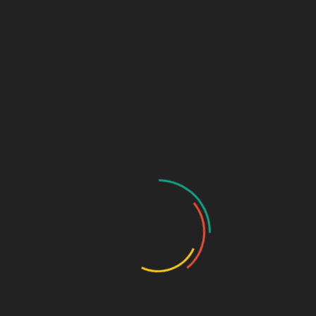
dalam lomba kepanduan tangkas prestasi pramuka
penggalang se-provinsi Lampung.
Kegiatan yang dilaksanakan pada Hari Ahad, 13
November 2022 tersebut diselenggarakan oleh
Pramuka SMK Negeri 1 Metro dengan banyak cabang
perlombaan dan diikuti oleh jenjang pramuka
penggalang (tingkat SMP/Mts) Se-Lampung.
Adapun raihan prestasi yang didapat oleh Hizbul
Wathan SMP Muhammadiyah 1 Metro ialah
diantaranya; Juara 1 Lomba Tandu Darurat Putri, Juara
1 Lomba Hasta Karya Putra, Juara 2 Lomba PBB
Putra, Juara 1 Lomba Mendirikan Tenda Putra, Juara
Harapan 2 Lomba Yel-yel Putra, Juara Harapan 1
Lomba Halang Rintang Putri, Juara 1 Lomba Hasta