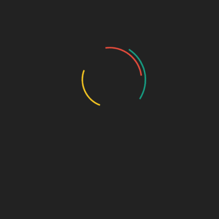
Kegiatan ini diharapkan memberikan informasi serta
mengedukasi kepada siswa akan bahaya narkoba di
kalangan remaja. dalam wawancara Kepala kelurahan
mengukapkan “Usia remaja merukan usia yang sangat
rentan akan kasus kenakalan remaja, mulai dari rokok
hingga narkoba, sehingga ini yang menjadi dasar bagi
kami untuk menyelenggarakan kegiatan ini.” ujarnya.
SMP Muhammadiyah 1 Metro sendiri menjadi salah