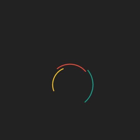
Selama pelaksanaan acara, suasana penuh
kegembiraan dan persaingan sehat terlihat jelas.
Diantara perlombaan yang digelar, lomba futsal menjadi
salah satu sorotan utama dengan pertarungan sengit
antara tim siswa. Selain itu, lomba ini memberikan
kesempatan kepada peserta untuk memenangkan
perlombaan