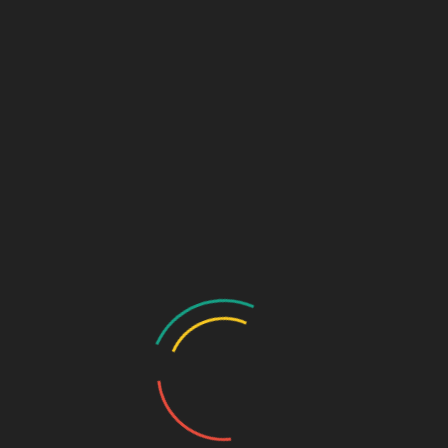
ISLAMIYAH,
Senin (07/04/25), Guru, staf dan karyawan SMP
Muhammadiyah 1 Metro ikuti pengajian dan
SMP
silaturahmi syawal 1446 Hijriah di kediaman bapak
MUHAMMADIYAH
[...]
1
BACA
BACA SELENGKAPNYA
METRO
SELENGKAPNYA
SELENGGARAKAN
PENGAJIAN
DAN
SILATURAHMI
SYAWAL
1446
HIJRIAH
9
admin
9 April 2025
admin
08:41