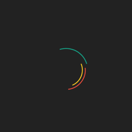
IX SMP MUHAMMADIYAH 1
METRO BERLANGSUNG
KHIDMAT DENGAN
APRESIASI SISWA
PELEPASAN
BERPRESTASI
SISWA
KELAS
Metro (04/06/26) Suasana haru, bangga, dan penuh
kebersamaan mewarnai acara Pelepasan dan
IX
Penyerahan Kembali Siswa Kelas IX SMP
SMP
Muhammadiyah 1 [...]
MUHAMMADIYAH
BACA
BACA SELENGKAPNYA
1
SELENGKAPNYA
METRO
BERLANGSUNG
KHIDMAT
DENGAN